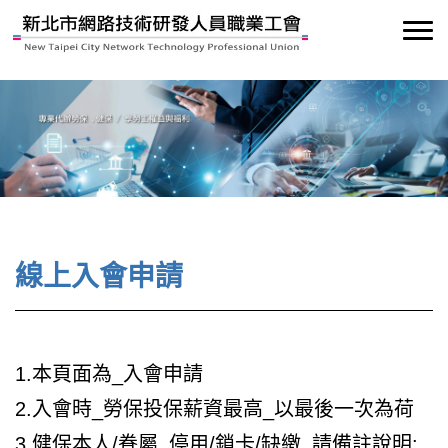
線上入會申請
1.本頁面為_入會申請
2.入會時_勞保投保薪資最高_以最後一次為荷
3.健保本人/眷屬_停用/鎖卡/缺繳_請備註說明: